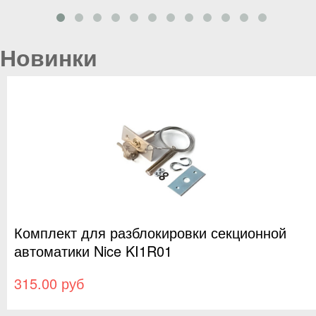
Новинки
ки секционной
Удлинитель направляющей
арт.SR08B
430.00 руб